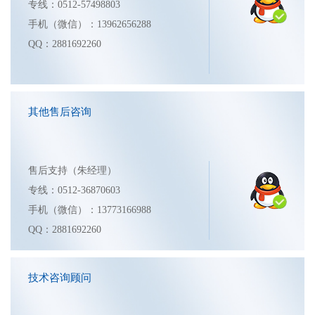
专线：0512-57498803
手机（微信）：13962656288
QQ：2881692260
其他售后咨询
售后支持（朱经理）
专线：0512-36870603
手机（微信）：13773166988
QQ：2881692260
技术咨询顾问