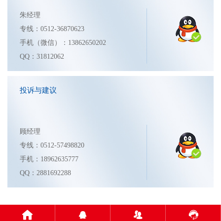
朱经理
专线：0512-36870623
手机（微信）：13862650202
QQ：31812062
投诉与建议
顾经理
专线：0512-57498820
手机：18962635777
QQ：2881692288