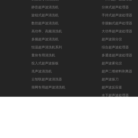
静音超声波清洗机
分体式超声处理器
旋钮式超声清洗机
手持式超声波处理器
数控超声波清洗机
非接触式超声处理器
高功率、高频清洗机
大功率超声波处理器
多频超声波清洗机
超声波筛分仪
恒温超声清洗机系列
综合超声波处理器
量块专用清洗机
多通道超声波处理器
投入式超声波振板
超声波雾化仪
兆声波清洗机
超声二维材料剥离器
云智联超声波清洗器
超声波振刀
筛网专用超声波清洗机
超声波反应釜
水下超声波处理器
超声水浴摇床
Copyright ©
2026 昆山市超声仪器有限公司. All Rights Reserved 