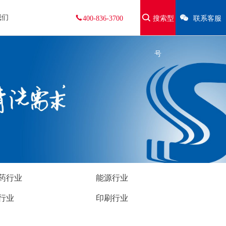
我们
400-836-3700
搜索型
联系客服
号
药行业
能源行业
行业
印刷行业