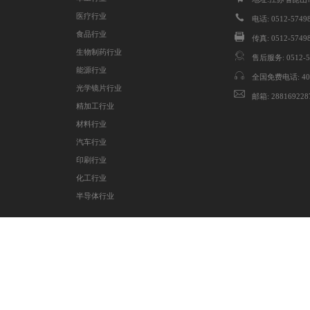
医疗行业
电话: 0512-57498
食品行业
传真: 0512-5749
生物制药行业
售后服务: 0512-5
能源行业
全国免费电话: 4008
光学镜片行业
邮箱: 288169228
精加工行业
材料行业
汽车行业
印刷行业
化工行业
半导体行业
备案号：
苏ICP备14032207号
技术支持：
昆山网站建设