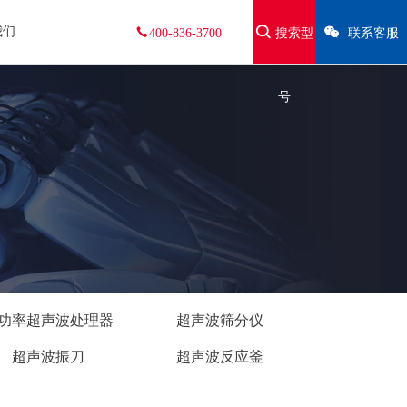
我们
400-836-3700
搜索型
联系客服
号
功率超声波处理器
超声波筛分仪
超声波振刀
超声波反应釜