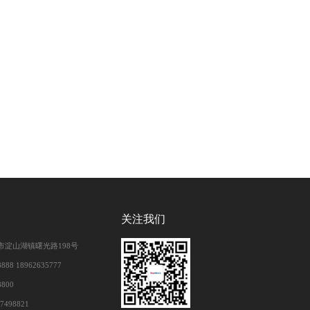
关注我们
市淀山湖镇曙光路198号
888 18962635777
8800
7498821